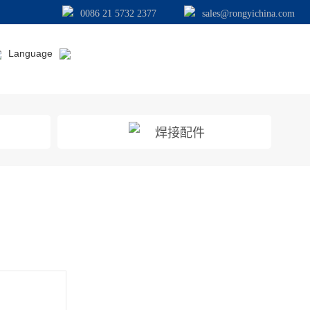
0086 21 5732 2377
sales@rongyichina.com
Language
焊接配件