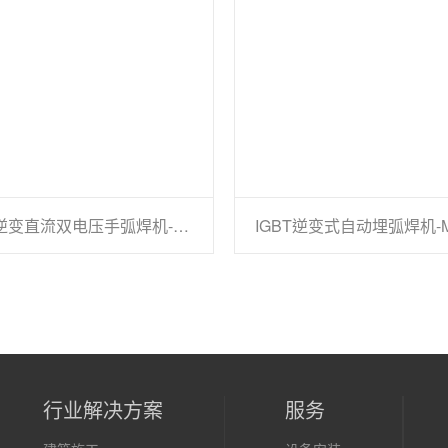
MOSFET逆变直流双电压手弧焊机-ARC系列
IGBT逆变式自动埋弧焊机-
行业解决方案
服务